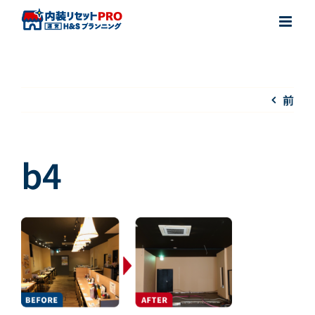
Skip
to
content
前
b4