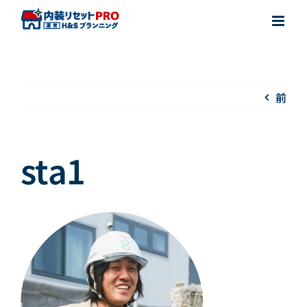
Skip
to
content
前
sta1