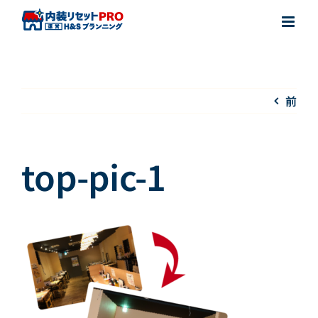
Skip
to
content
前
top-pic-1